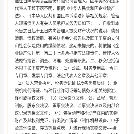
担任日照华美食品股份有限公司管理人。因华美公司法定
代表人王超下落不明，根据《中华人民共和国企业破产
法》、《中华人民共和国民事诉讼法》等相关规定，管理
人现将债务人有关人员承担义务告知如下：一、自收到本
公告之日起十五日内向管理人提交财产状况的说明、债务
清册、债权清册、有关财务会计报告以及职工工资的支付
和社会保险费用的缴纳情况；逾期未提交的，将依据《企
业破产法》第一百二十七条承担相应法律责任，管理人依
法履行接管、调查、清理、处置等职责。二、移交包括但
不限于如下资产及资料：（1）公章、财务专用章、合同
专用章、发票专用章、法定代表人名章及其他印章；
（2）法人营业执照、税务登记证书及各类资质证书、组
织机构代码证、特种行业许可证等与债务人相关的批准、
许可或授权文件；（3）批准设立文件、公司章程、管理
制度、股东会决议、董事会决议、监事会决议以及内部会
议记录等档案文件；（4）包括动产和不动产在内的实物
财产及其权利凭证，各类资产清单（制作机器设备、电子
及其他设备、存货等盘点表，并进行现场实物交接----含