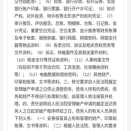
交付钥匙等）；（5）现金、银行存款、有价证券、全部
银行账户印鉴、银行票据、银行开户许可证；（6）知识
产权、对外投资、特许权等无形资产的权利凭证：（7）
审计报告、评估报告、总账、明细账、台账、日记账、会
计凭证、重要空白凭证、空白发票、会计报表等财务账簿
及电子账套、报税依据、银行网盾、网银密码、网银支付
器等物品资料：（8）各类合同、协议及相关债权债务等
文件资料；（9）诉讼、仲裁案件及其相关案件材料；
（10）租金支付等凭证和资料；（11）人事档案文件
（包括但不限于劳动合同、工资发放、社保缴纳资料
等）；（12）电脑数据和授权密码；（12）其他财产、
印章和账簿、文书等资料。三、移交要求自人民法院裁定
受理破产申请之日停止清偿债务，债务人所有的债权、债
务和财产不得自行处理和分配，由管理人依法接管并处
理。四、责任说明自人民法院受理破产申请的裁定送达债
务人之日起至破产程序终结之日，债务人的有关人员承担
下列义务：（一）妥善保管其占有和管理的财产、印章和
账簿、文书等资料；（二）根据人民法院、管理人的要求