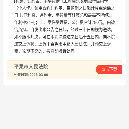
[利息、违约金、手续费按《上海浦东发展银行信用卡
（个人卡）领用合约》约定，自逾期之日起计算至清偿之
日止,但利息、违约金、手续费等计算总和最高不得超过
年利率24%]；二、案件受理费、公告费合计780元，由被
告负担。自发出本公告之日起，经过三十日即视为送达。
如不服本判决，可在本判决送达之日起十五日内，向本院
递交上诉状，上诉于百色市中级人民法院，并预交上诉
费，逾期不交的，按自动撤诉处理。
平果市人民法院
点击下载
刊登日期: 2026-03-06