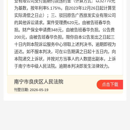
业有限公司支付逾期付款违约金（计算方式：以32770元
为基数，按年利率5.175%，自2023年12月26日起计算至
实际清偿之日止）；三、驳回原告广西旅发实业有限公司
的其他诉讼请求。案件受理费620元，由被告班春华负
担。财产保全申请费348元，由被告班春华负担。公告费
200元，由被告班春华负担。限你自本公告发出之日起三
十日内到本院诉讼服务中心领取上述判决书，逾期即视为
送达。如不服本判决，可在公告期满之日起十五日内，向
本院递交上诉状，并按对方当事人的人数提出副本，上诉
于南宁市中级人民法院。逾期本判决即发生法律效力。
南宁市良庆区人民法院
点击下载
刊登日期: 2026-05-19